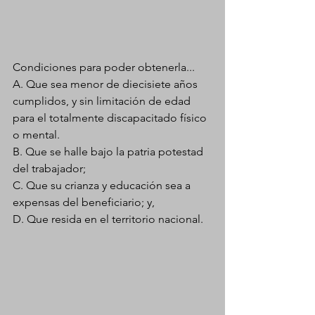
Condiciones para poder obtenerla...
A. Que sea menor de diecisiete años 
cumplidos, y sin limitación de edad 
para el totalmente discapacitado físico 
o mental.
B. Que se halle bajo la patria potestad 
del trabajador;
C. Que su crianza y educación sea a 
expensas del beneficiario; y,
D. Que resida en el territorio nacional.