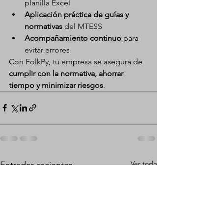
planilla Excel
Aplicación práctica de guías y 
normativas
 del MTESS
Acompañamiento continuo
 para 
evitar errores
Con FolkPy, tu empresa se asegura de 
cumplir con la normativa, ahorrar 
tiempo y minimizar riesgos
.
Ver todo
Entradas recientes