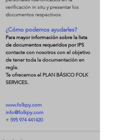
verificación in situ y presentar los 
documentos respectivos. 
¿Cómo podemos ayudarles?
Para mayor información sobre la lista 
de documentos requeridos por IPS 
c
ontacte con nosotros con el objetivo 
de tener toda la documentación en 
regla.
Te ofrecemos el PLAN BÁSICO FOLK 
SERVICES.
www.folkpy.com
info@folkpy.com
+ 595 974 441420