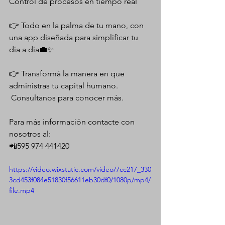
Control de procesos en tiempo real
👉 Todo en la palma de tu mano, con 
una app diseñada para simplificar tu 
día a día💼✨
👉 Transformá la manera en que 
administras tu capital humano.
 Consultanos para conocer más.
Para más información contacte con 
nosotros al:
📲595 974 441420
https://video.wixstatic.com/video/7cc217_330
3cd453f084e51830f56611eb30df0/1080p/mp4/
file.mp4