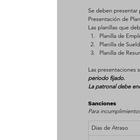
Se deben presentar pl
Presentación de Plani
Las planillas que de
Planilla de Emp
Planilla de Suel
Planilla de Re
Las presentaciones se
periodo fijado.
La patronal debe enc
Sanciones
Para incumplimientos
Dias de Atraso