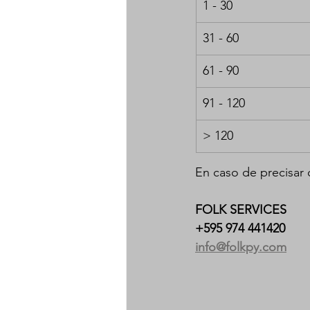
1 - 30
31 - 60
61 - 90
91 - 120
> 120
En caso de precisar 
FOLK SERVICES
+595 974 441420
info@folkpy.com