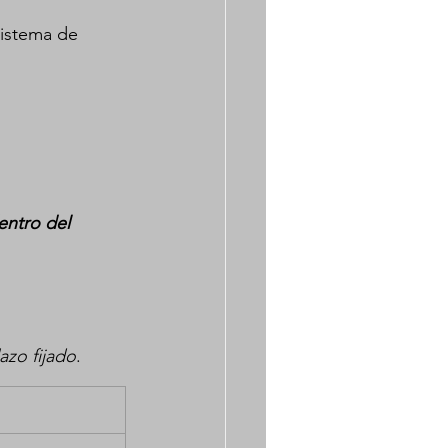
Sistema de 
entro del 
azo fijado
.