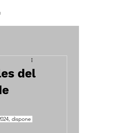
g
les del
de
2024, dispone 