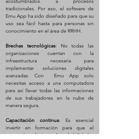
acostumbrados a procesos 
tradicionales.​ Por eso, el software de 
Emu App ha sido diseñado para que su 
uso sea fácil hasta para personas sin 
conocimiento en el área de RRHH. 
Brechas tecnológicas
: No todas las 
organizaciones cuentan con la 
infraestructura necesaria para 
implementar soluciones digitales 
avanzadas.​ Con  Emu App solo 
necesitas acceso a una computadora 
para así llevar todas las informaciones 
de sus trabajadores en la nube de 
manera segura.
Capacitación continua
: Es esencial 
invertir en formación para que el 
personal adquiera las habilidades 