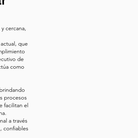
ar
y cercana,
 actual, que
mplimiento
ecutivo de
ctúa como
 brindando
os procesos
facilitan el
na.
al a través
, confiables