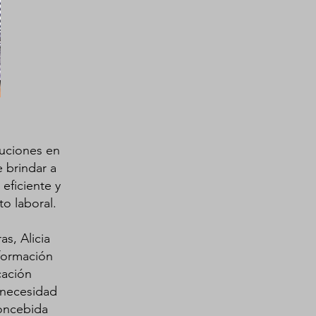
uciones en
 brindar a
eficiente y
to laboral.
s, Alicia
 formación
cación
 necesidad
oncebida