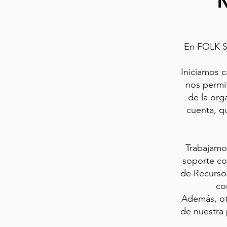
N
En FOLK S
Iniciamos c
nos permi
de la org
cuenta, q
Trabajamo
soporte co
de Recursos
co
Además, ot
de nuestra 