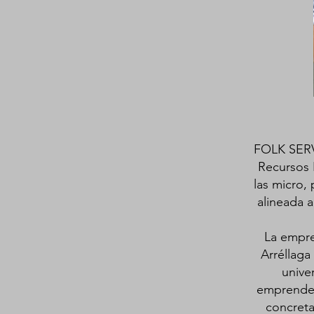
FOLK SERVI
Recursos 
las micro,
alineada a
La empre
Arréllaga
unive
emprended
concreta