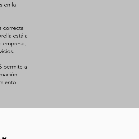
s en la
a correcta
rella está a
la empresa,
icios.
S permite a
ormación
imiento