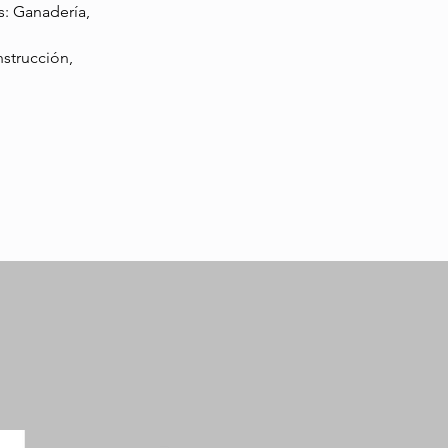
s: Ganadería,
nstrucción,