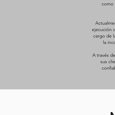
como u
Actualmen
ejecución d
cargo de l
la inc
A través d
sus cli
confia