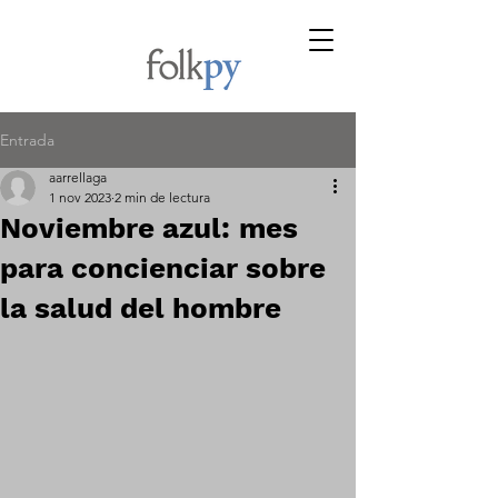
Entrada
aarrellaga
1 nov 2023
2 min de lectura
Noviembre azul: mes
para concienciar sobre
la salud del hombre